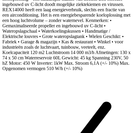
ingebouwd uv C-licht doodt mogelijke ziektekiemen en virussen.
REX14000 heeft een laag energieverbruik, slechts een fractie van
een airconditioning. Het is een energiebesparende koeloplossing met
een hoog luchtvolume – zonder waternevel. Kenmerken: •
Gemaximaliseerde propeller en ingebouwd uv C-licht •
Wateropslagschaal • Waterkoelingskussen • Handmatige /
Elektrische louvres • Grote wateropslagtank • Wielen Geschikt: •
Fabriek • Garage & magazijn • Kas & restaurant • Winkel • voor
industrieën zoals de luchtvaart, tuinbouw, veeteelt, enz.
Koelcapaciteit 120 m2 Luchtstroom 14 000 m3/h Afmetingen: 130 x
74 x 50 cm Waterreservoir 60L Gewicht: 45 kg Spanning 230V, 50
hZ Motor: 450 W Inverter: 1kW Max. Stroom 6,1A (+/- 10%) Max.
Opgenomen vermogen 510 W/h (+/- 10%)